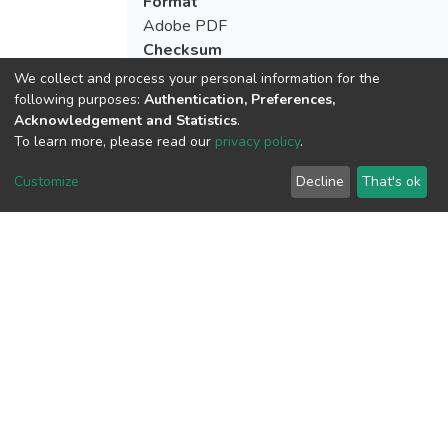
Format
Adobe PDF
Checksum
(MD5):99b18607256968e7883a2f79fde
We collect and process your personal information for the
following purposes:
Authentication, Preferences,
Acknowledgement and Statistics
.
To learn more, please read our
privacy policy
.
View metrics
Customize
Decline
That's ok
Download metrics
Google Scholar