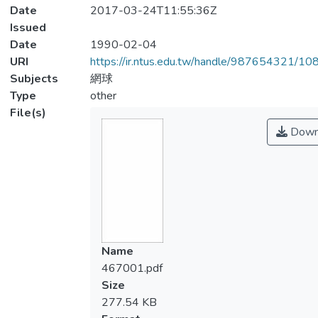
Date
2017-03-24T11:55:36Z
Issued
Date
1990-02-04
URI
https://ir.ntus.edu.tw/handle/987654321/1
Subjects
網球
Type
other
File(s)
Down
Name
467001.pdf
Size
277.54 KB