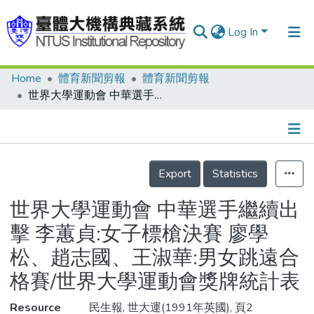
Log In
Home
體育新聞剪報
體育新聞剪報
Communities & Collections
世界大學運動會 中華選手繼續出擊 李蕙貞:女子標槍決賽 廖學松、趙志國、王淑華:男女跳遠合格賽/世界大學運動會獎牌統計表
Research Outputs
Fundings & Projects
Details
People
Export
Statistics
Organizations
世界大學運動會 中華選手繼續出
Statistics
擊 李蕙貞:女子標槍決賽 廖學
松、趙志國、王淑華:男女跳遠合
格賽/世界大學運動會獎牌統計表
Resource
民生報, 世大運(1991年英國), 頁2