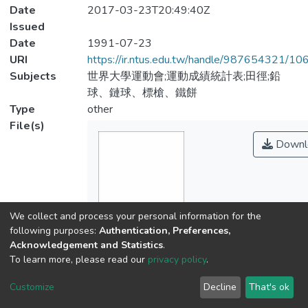
Date
2017-03-23T20:49:40Z
Issued
Date
1991-07-23
URI
https://ir.ntus.edu.tw/handle/987654321/1
Subjects
世界大學運動會;運動成績統計表;田徑;鉛
球、鏈球、標槍、鐵餅
Type
other
File(s)
Downl
We collect and process your personal information for the
Name
following purposes:
Authentication, Preferences,
278101.pdf
Acknowledgement and Statistics
.
Size
To learn more, please read our
privacy policy
.
260.49 KB
Customize
Decline
That's ok
Format