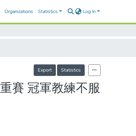
Organizations
Statistics
Log In
Export
Statistics
重賽 冠軍教練不服