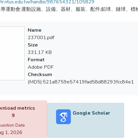
//ir.ntus.edu.tw/handle/987654321/105829
專運動會;運動設施、設備、器材、服裝、配件;鉛球、鏈球、標
Name
237001.pdf
Size
331.17 KB
Format
Adobe PDF
Checksum
(MD5):521a8759e57419fad58d88293fcc84e1
nload metrics
Google Scholar
9
uisition Date
g 1, 2026