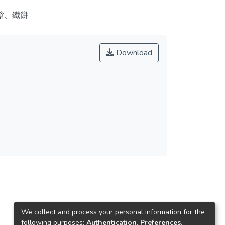
槍、鐵餅
Download
We collect and process your personal information for the
following purposes:
Authentication, Preferences,