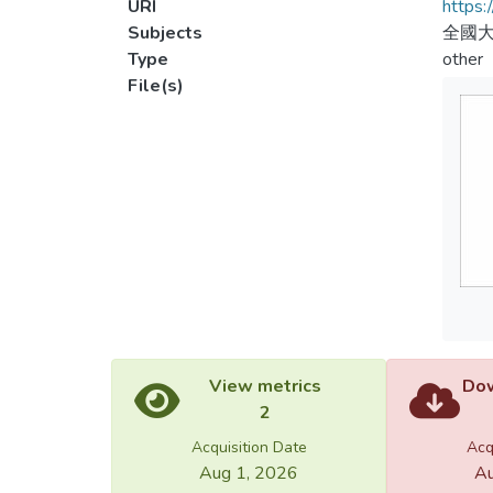
URI
https:
Subjects
全國大
Type
other
File(s)
View metrics
Dow
2
Acquisition Date
Acq
Aug 1, 2026
Au