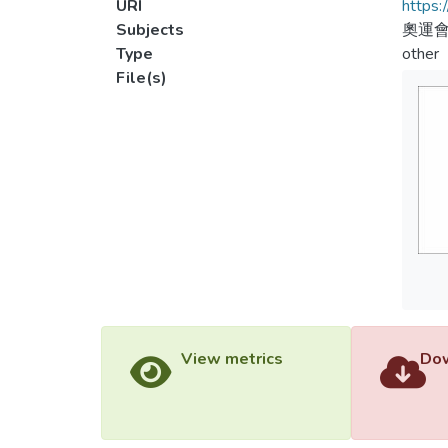
URI
https:
Subjects
奧運會
Type
other
File(s)
View metrics
Dow