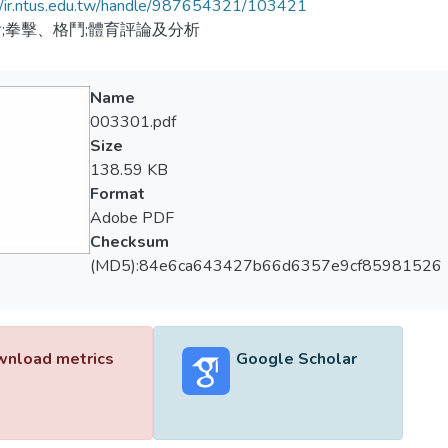
//ir.ntus.edu.tw/handle/987654321/103421
;拳擊、格鬥;體育評論及分析
Name
003301.pdf
Size
138.59 KB
Format
Adobe PDF
Checksum
(MD5):84e6ca643427b66d6357e9cf85981526
nload metrics
Google Scholar