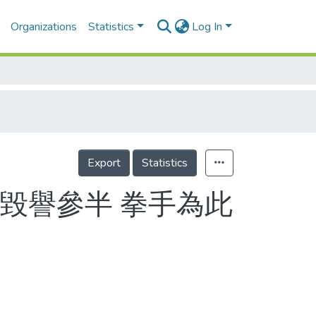
Organizations
Statistics
Log In
Export
Statistics
毀譽參半 拳手為此