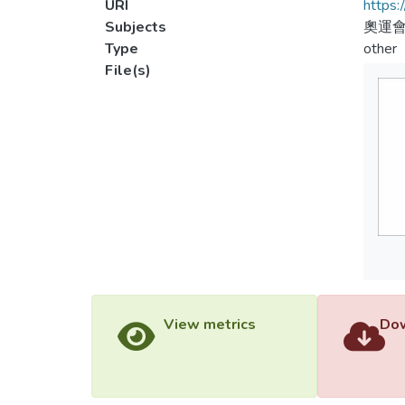
URI
https:
Subjects
奧運會
Type
other
File(s)
View metrics
Dow