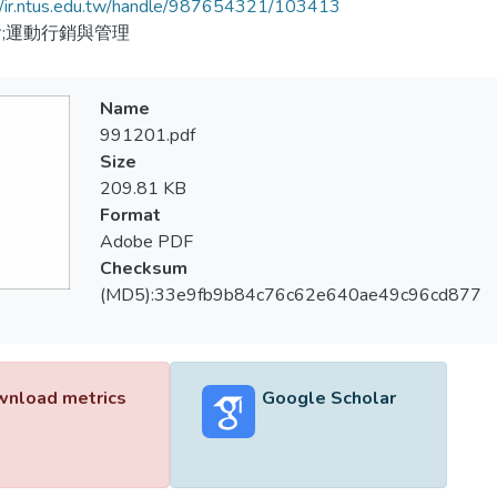
//ir.ntus.edu.tw/handle/987654321/103413
;運動行銷與管理
Name
991201.pdf
Size
209.81 KB
Format
Adobe PDF
Checksum
(MD5):33e9fb9b84c76c62e640ae49c96cd877
nload metrics
Google Scholar