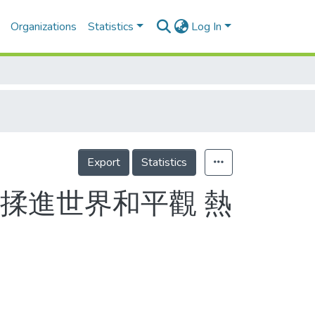
Organizations
Statistics
Log In
Export
Statistics
揉進世界和平觀 熱