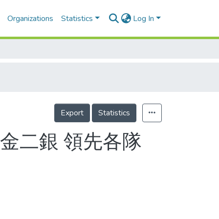
Organizations
Statistics
Log In
Export
Statistics
金二銀 領先各隊