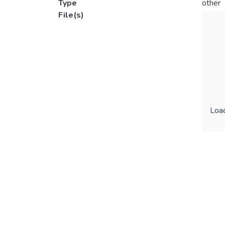
Type
other
File(s)
Load
Load