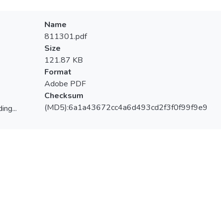
Name
811301.pdf
Size
121.87 KB
Format
Adobe PDF
Checksum
(MD5):6a1a43672cc4a6d493cd2f3f0f99f9e9
ing...
ing...