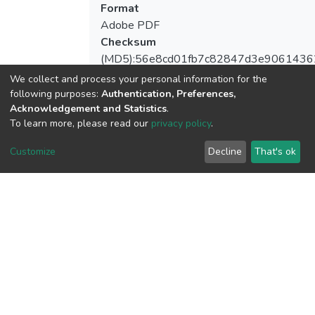
Format
Adobe PDF
Checksum
(MD5):56e8cd01fb7c82847d3e906143
We collect and process your personal information for the
following purposes:
Authentication, Preferences,
Acknowledgement and Statistics
.
To learn more, please read our
privacy policy
.
View metrics
Customize
Decline
That's ok
Download metrics
Google Scholar