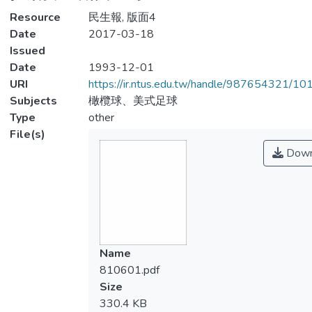
Resource
民生報, 版面4
Date
2017-03-18
Issued
Date
1993-12-01
URI
https://ir.ntus.edu.tw/handle/987654321/1
Subjects
橄欖球、美式足球
Type
other
File(s)
Down
Name
810601.pdf
Size
330.4 KB