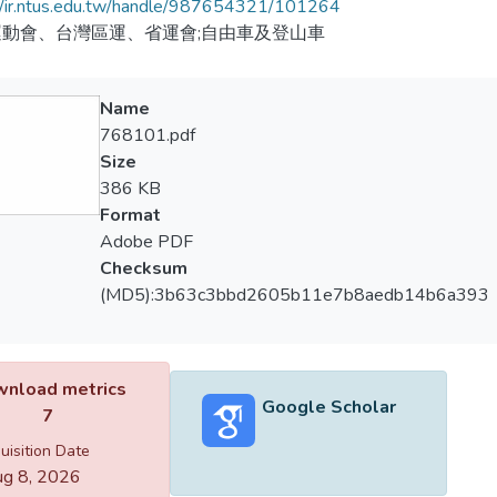
//ir.ntus.edu.tw/handle/987654321/101264
動會、台灣區運、省運會;自由車及登山車
Name
768101.pdf
Size
386 KB
Format
Adobe PDF
Checksum
(MD5):3b63c3bbd2605b11e7b8aedb14b6a393
nload metrics
Google Scholar
7
uisition Date
g 8, 2026