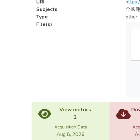
URI
https:
Subjects
全國運
Type
other
File(s)
View metrics
Dow
2
Acquisition Date
Acq
Aug 8, 2026
Au