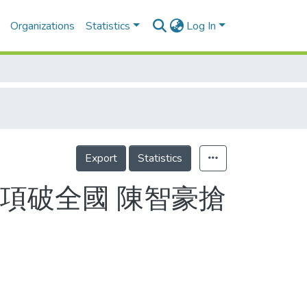
Organizations
Statistics
Log In
Export
Statistics
項破全國 陳智豪搶