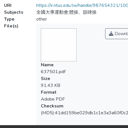
URI
https://ir.ntus.edu.tw/handle/987654321/1
Subjects
全國大專運動會;體操、韻律操
Type
other
File(s)
Downl
Name
637501.pdf
Size
91.43 KB
Format
Adobe PDF
Checksum
(MD5):41dd159be029db1c1e3a3a60f0c