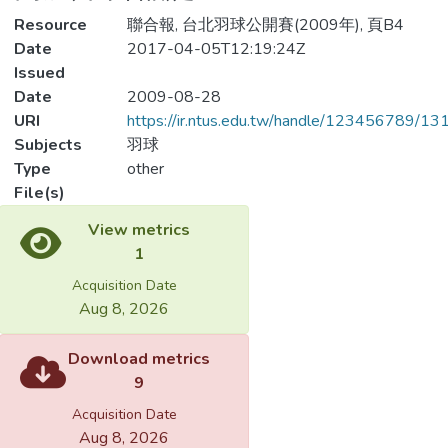
Resource
聯合報, 台北羽球公開賽(2009年), 頁B4
Date
2017-04-05T12:19:24Z
Issued
Date
2009-08-28
URI
https://ir.ntus.edu.tw/handle/123456789/1
Subjects
羽球
Type
other
File(s)
View metrics
1
Acquisition Date
Aug 8, 2026
Download metrics
9
Acquisition Date
Aug 8, 2026