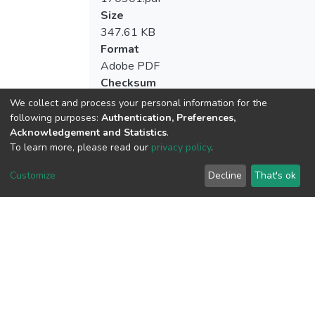
Size
347.61 KB
Format
Adobe PDF
Checksum
(MD5):deaf85ef7386eee8b7567bf33f3f
We collect and process your personal information for the
following purposes:
Authentication, Preferences,
Acknowledgement and Statistics
.
To learn more, please read our
privacy policy
.
View metrics
Customize
Decline
That's ok
Download metrics