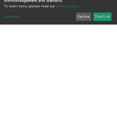
Acknowledgement and Statistics
.
To learn more, please read our
privacy policy
.
View metrics
Customize
Decline
That's ok
Download metrics
Google Scholar
Built with
DSpace-CRIS software
- Extension maintained and
optimized by
Cookie
Privacy
End User
Send