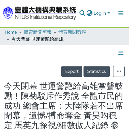
Log In
Home
體育新聞剪報
體育新聞剪報
Communities & Collections
今天閉幕 世運驚艷給高雄掌聲鼓勵！陳菊駁斥作秀說 全體市民的成功 總會主席：大陸隊若不出席閉幕，遺憾/搏命奪金 黃昊昀穩定 馬英九探視/細數傲人紀錄 參賽國、選手最多 賽事場地最優 志工投入最多 中華隊奪牌數歷年之最/撞球、巧固球3金等著入袋/閉幕星河觀眾當主角 每人持LED燈 形成環繞場館的世運星河 陳昇、伍佰演出凸顯在地味/畫下完美句點 秀出台灣實力 50型男女可獲福袋
Research Outputs
Fundings & Projects
Details
People
Export
Statistics
Organizations
今天閉幕 世運驚艷給高雄掌聲鼓
Statistics
勵！陳菊駁斥作秀說 全體市民的
成功 總會主席：大陸隊若不出席
閉幕，遺憾/搏命奪金 黃昊昀穩
定 馬英九探視/細數傲人紀錄 參