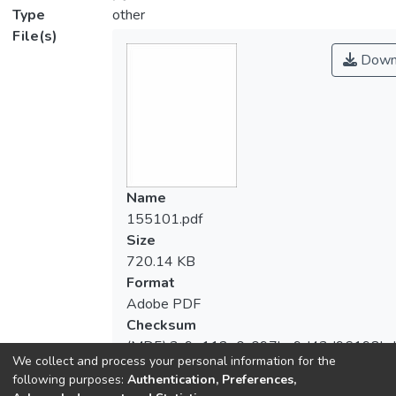
Type
other
File(s)
Down
Name
155101.pdf
Size
720.14 KB
Format
Adobe PDF
Checksum
(MD5):3c9e112e0c097be9d43d96198bd
We collect and process your personal information for the
following purposes:
Authentication, Preferences,