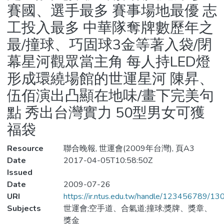
賽國、選手最多 賽事場地最優 志
工投入最多 中華隊奪牌數歷年之
最/撞球、巧固球3金等著入袋/閉
幕星河觀眾當主角 每人持LED燈
形成環繞場館的世運星河 陳昇、
伍佰演出凸顯在地味/畫下完美句
點 秀出台灣實力 50型男女可獲
福袋
Resource
聯合晚報, 世運會(2009年台灣), 頁A3
Date
2017-04-05T10:58:50Z
Issued
Date
2009-07-26
URI
https://ir.ntus.edu.tw/handle/123456789/1
Subjects
世運會;空手道、合氣道;撞球;獎牌、獎章、
獎金