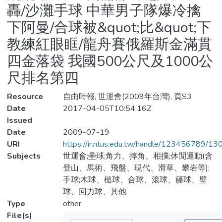
轟/沙灘手球 中華男子隊爆冷擒
下阿曼/合球被&quot;比&quot;下
教練紅眼眶/龍舟賽俄羅斯金滿貫
四金落袋 我國500公尺及1000公
尺排名第四
Resource
自由時報, 世運會(2009年台灣), 頁S3
Date
2017-04-05T10:54:16Z
Issued
Date
2009-07-19
URI
https://ir.ntus.edu.tw/handle/123456789/1
Subjects
世運會;壘球;角力、摔角、相撲;休閒運動(含
登山、馬術、飛盤、現代、滑草、攀岩等);
手球;木球、槌球、合球、滾球、籐球、壁
球、回力球、其他
Type
other
File(s)