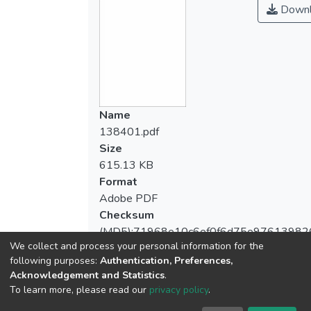
Downl
Name
138401.pdf
Size
615.13 KB
Format
Adobe PDF
Checksum
(MD5):71968e10c6ef0f6d75e97613982
We collect and process your personal information for the
following purposes:
Authentication, Preferences,
Acknowledgement and Statistics
.
To learn more, please read our
privacy policy
.
View metrics