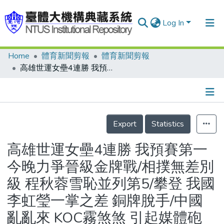
Log In
Home
體育新聞剪報
體育新聞剪報
Communities & Collections
高雄世運女壘4連勝 我預賽第一 今晚力爭晉級金牌戰/相撲無差別級 程秋蓉雪恥並列第5/攀登 我國李虹瑩一掌之差 銅牌脫手/中國亂亂來 KOC霧煞煞 引起媒體砲轟/沙灘手球 中華男子隊爆冷擒下阿曼/合球被&quot;比&quot;下 教練紅眼眶/龍舟賽俄羅斯金滿貫四金落袋 我國500公尺及1000公尺排名第四
Research Outputs
Fundings & Projects
Details
People
Export
Statistics
Organizations
高雄世運女壘4連勝 我預賽第一
Statistics
今晚力爭晉級金牌戰/相撲無差別
級 程秋蓉雪恥並列第5/攀登 我國
李虹瑩一掌之差 銅牌脫手/中國
亂亂來 KOC霧煞煞 引起媒體砲