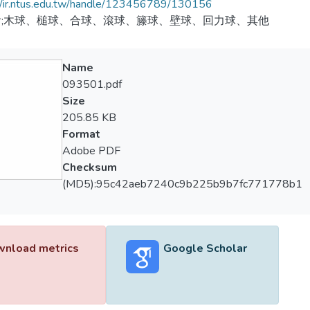
//ir.ntus.edu.tw/handle/123456789/130156
會;木球、槌球、合球、滾球、籐球、壁球、回力球、其他
Name
093501.pdf
Size
205.85 KB
Format
Adobe PDF
Checksum
(MD5):95c42aeb7240c9b225b9b7fc771778b1
nload metrics
Google Scholar