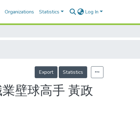
Organizations
Statistics
Log In
Export
Statistics
職業壁球高手 黃政