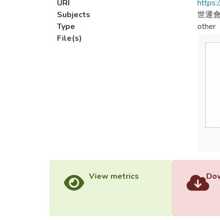
URI
https:
Subjects
世運
Type
other
File(s)
View metrics
Dow