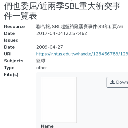
們也委屈/近兩季SBL重大衝突事
件一覽表
Resource
聯合報, SBL超籃裕隆罷賽事件(98年), 頁A6
Date
2017-04-04T22:57:46Z
Issued
Date
2009-04-27
URI
https://ir.ntus.edu.tw/handle/123456789/1
Subjects
籃球
Type
other
File(s)
Down
Name