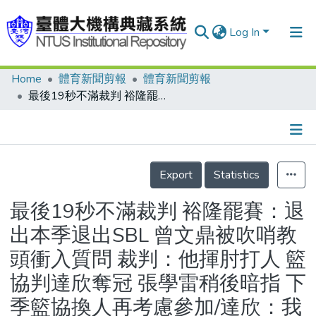
Log In
Home
體育新聞剪報
體育新聞剪報
Communities & Collections
最後19秒不滿裁判 裕隆罷賽：退出本季退出SBL 曾文鼎被吹哨教頭衝入質問 裁判：他揮肘打人 籃協判達欣奪冠 張學雷稍後暗指 下季籃協換人再考慮參加/達欣：我們也委屈/近兩季SBL重大衝突事件一覽表
Research Outputs
Fundings & Projects
Details
People
Export
Statistics
Organizations
最後19秒不滿裁判 裕隆罷賽：退
Statistics
出本季退出SBL 曾文鼎被吹哨教
頭衝入質問 裁判：他揮肘打人 籃
協判達欣奪冠 張學雷稍後暗指 下
季籃協換人再考慮參加/達欣：我