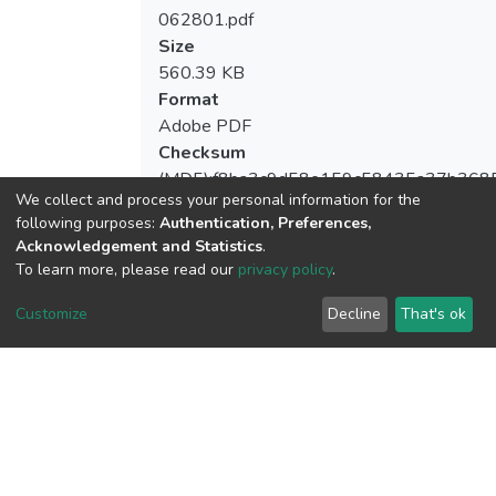
062801.pdf
Size
560.39 KB
Format
Adobe PDF
Checksum
(MD5):f8ba3c9d58e159c58435a37b368
We collect and process your personal information for the
following purposes:
Authentication, Preferences,
Acknowledgement and Statistics
.
To learn more, please read our
privacy policy
.
View metrics
Customize
Decline
That's ok
Download metrics