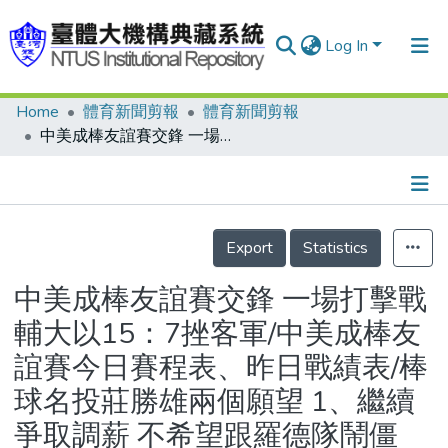
Log In
Home
體育新聞剪報
體育新聞剪報
Communities & Collections
中美成棒友誼賽交鋒 一場打擊戰 輔大以15：7挫客軍/中美成棒友誼賽今日賽程表、昨日戰績表/棒球名投莊勝雄兩個願望 1、繼續爭取調薪 不希望跟羅德隊鬧僵 2、希望在日本有間小公寓 自己下廚作羹/棒協樂意爲球員物色好東家 嚴孝章、莊勝雄見面一段感人對話 球員到日本打職棒 最好先透過棒協
Research Outputs
Fundings & Projects
Details
People
Export
Statistics
Organizations
中美成棒友誼賽交鋒 一場打擊戰
Statistics
輔大以15：7挫客軍/中美成棒友
誼賽今日賽程表、昨日戰績表/棒
球名投莊勝雄兩個願望 1、繼續
爭取調薪 不希望跟羅德隊鬧僵