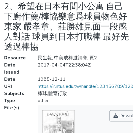
2、希望在日本有間小公寓 自己
下廚作羹/棒協樂意爲球員物色好
東家 嚴孝章、莊勝雄見面一段感
人對話 球員到日本打職棒 最好先
透過棒協
Resource
民生報, 中美成棒邀請賽, 頁2
Date
2017-04-04T22:38:04Z
Issued
Date
1985-12-11
URI
https://ir.ntus.edu.tw/handle/123456789/1
Subjects
棒球;體育行政
Type
other
File(s)
Downl