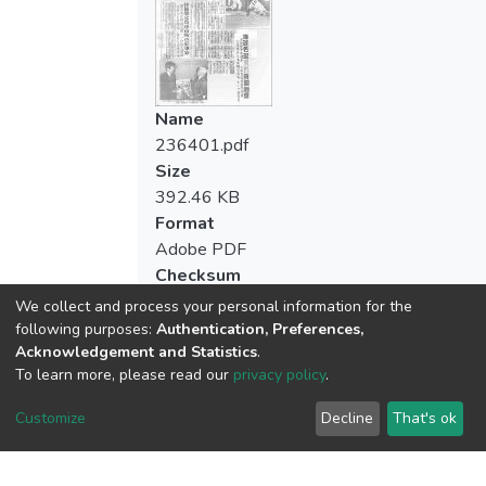
Name
236401.pdf
Size
392.46 KB
Format
Adobe PDF
Checksum
(MD5):d3e0a4678399d0b457faca4545d
We collect and process your personal information for the
following purposes:
Authentication, Preferences,
Acknowledgement and Statistics
.
To learn more, please read our
privacy policy
.
View metrics
Customize
Decline
That's ok