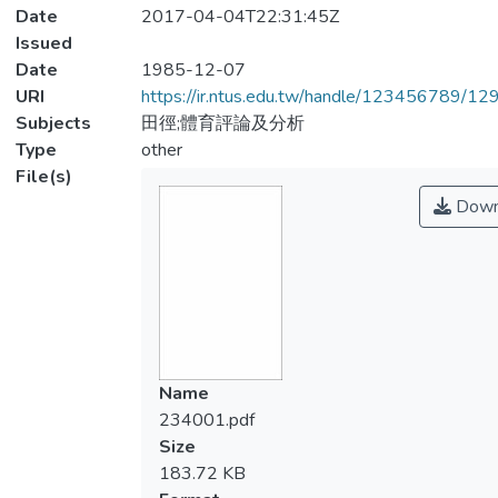
Date
2017-04-04T22:31:45Z
Issued
Date
1985-12-07
URI
https://ir.ntus.edu.tw/handle/123456789/1
Subjects
田徑;體育評論及分析
Type
other
File(s)
Down
Name
234001.pdf
Size
183.72 KB