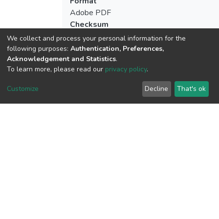
Format
Adobe PDF
Checksum
(MD5):76aa1e0799abae24262b6c9b81
We collect and process your personal information for the
following purposes:
Authentication, Preferences,
Acknowledgement and Statistics
.
To learn more, please read our
privacy policy
.
View metrics
Customize
Decline
That's ok
Download metrics
Google Scholar