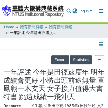
Log In
Home
體育新聞剪報
體育新聞剪報
Communities & Collections
一年評述 今年是田徑速度年 明年成績會更好 小將出頭前途無量 童鳳翱一木支天 女子接力值得大書特書 跳遠成績一飛沖天
Research Outputs
Fundings & Projects
Details
People
Export
Statistics
Organizations
一年評述 今年是田徑速度年 明年
Statistics
成績會更好 小將出頭前途無量 童
鳳翱一木支天 女子接力值得大書
特書 跳遠成績一飛沖天
Resource
民生報, 亞洲田徑賽(1985年) 田徑評述, 頁2