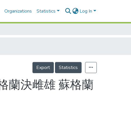
Organizations
Statistics
Log In
Export
Statistics
格蘭決雌雄 蘇格蘭