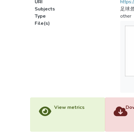
URI
https:
Subjects
足球;
Type
other
File(s)
View metrics
Dow