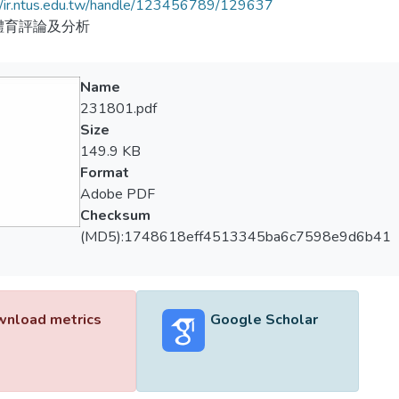
//ir.ntus.edu.tw/handle/123456789/129637
體育評論及分析
Name
231801.pdf
Size
149.9 KB
Format
Adobe PDF
Checksum
(MD5):1748618eff4513345ba6c7598e9d6b41
nload metrics
Google Scholar