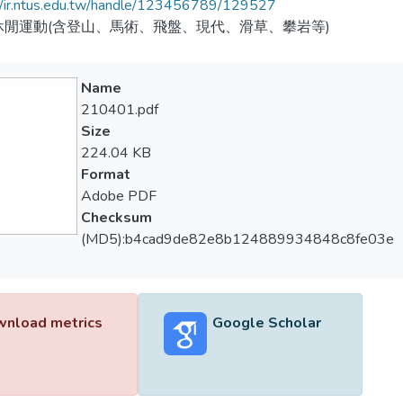
//ir.ntus.edu.tw/handle/123456789/129527
休閒運動(含登山、馬術、飛盤、現代、滑草、攀岩等)
Name
210401.pdf
Size
224.04 KB
Format
Adobe PDF
Checksum
(MD5):b4cad9de82e8b124889934848c8fe03e
nload metrics
Google Scholar