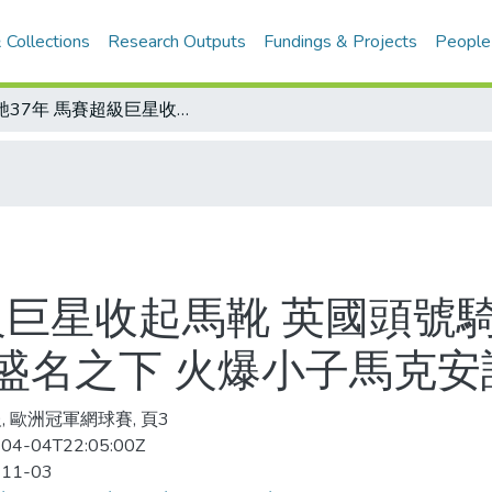
 Collections
Research Outputs
Fundings & Projects
People
奔馳37年 馬賽超級巨星收起馬靴 英國頭號騎師皮高特退休/請把我們當人看待！盛名之下 火爆小子馬克安諾快冒煙
級巨星收起馬靴 英國頭號
盛名之下 火爆小子馬克安
, 歐洲冠軍網球賽, 頁3
04-04T22:05:00Z
-11-03