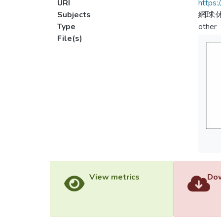
URI
https:
Subjects
網球;
Type
other
File(s)
View metrics
Dow