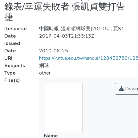
錄表/幸運失敗者 張凱貞雙打告
捷
Resource
中國時報, 溫布頓網球賽(2010年), 頁S4
Date
2017-04-03T21:33:13Z
Issued
Date
2010-06-25
URI
https://ir.ntus.edu.tw/handle/123456789/1
Subjects
網球
Type
other
File(s)
Down
Name