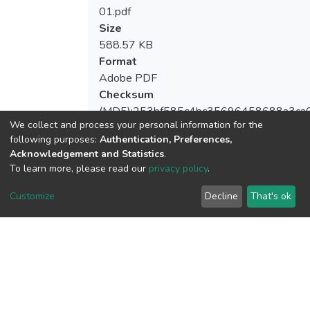
01.pdf
Size
588.57 KB
Format
Adobe PDF
Checksum
(MD5):253bf585c4bc35696458688a3ca
We collect and process your personal information for the
following purposes:
Authentication, Preferences,
Acknowledgement and Statistics
.
To learn more, please read our
privacy policy
.
View metrics
Customize
Decline
That's ok
Download metrics