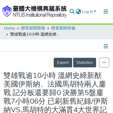
Log In
Home
體育新聞剪報
體育新聞剪報
Communities & Collections
雙雄戰逾10小時 溫網史締新猷 美國伊斯納、法國馬胡特兩人鏖戰 記分板還要歸0 決勝第5盤鏖戰7小時06分 已刷新舊紀錄/伊斯納VS.馬胡特的大滿貫4大世界記錄表/幸運失敗者 張凱貞雙打告捷
Research Outputs
Fundings & Projects
Details
People
Export
Statistics
Organizations
雙雄戰逾10小時 溫網史締新猷
Statistics
美國伊斯納、法國馬胡特兩人鏖
戰 記分板還要歸0 決勝第5盤鏖
戰7小時06分 已刷新舊紀錄/伊斯
納VS.馬胡特的大滿貫4大世界記