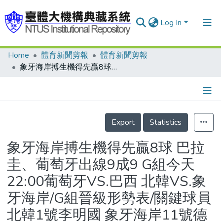
Log In
Home
體育新聞剪報
體育新聞剪報
Communities & Collections
象牙海岸搏生機得先贏8球 巴拉圭、葡萄牙出線9成9 G組今天22:00葡萄牙VS.巴西 北韓VS.象牙海岸/G組晉級形勢表/關鍵球員 北韓1號李明國 象牙海岸11號德羅巴/北韓VS.象牙海岸先發陣型圖/葡萄牙VS.巴西先發陣型圖/葡萄牙VS.巴西對戰表/關鍵球員 葡萄牙11號西芒 巴西9號法比亞諾
Research Outputs
Fundings & Projects
Details
People
Export
Statistics
Organizations
象牙海岸搏生機得先贏8球 巴拉
Statistics
圭、葡萄牙出線9成9 G組今天
22:00葡萄牙VS.巴西 北韓VS.象
牙海岸/G組晉級形勢表/關鍵球員
北韓1號李明國 象牙海岸11號德