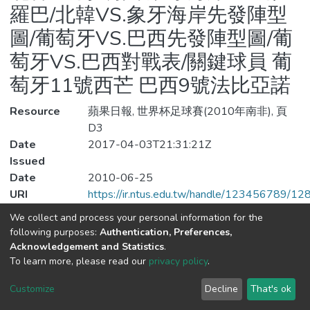
羅巴/北韓VS.象牙海岸先發陣型
圖/葡萄牙VS.巴西先發陣型圖/葡
萄牙VS.巴西對戰表/關鍵球員 葡
萄牙11號西芒 巴西9號法比亞諾
Resource
蘋果日報, 世界杯足球賽(2010年南非), 頁
D3
Date
2017-04-03T21:31:21Z
Issued
Date
2010-06-25
URI
https://ir.ntus.edu.tw/handle/123456789/1
Subjects
足球
We collect and process your personal information for the
Type
other
following purposes:
Authentication, Preferences,
File(s)
Acknowledgement and Statistics
.
To learn more, please read our
privacy policy
.
Downlo
Customize
Decline
That's ok