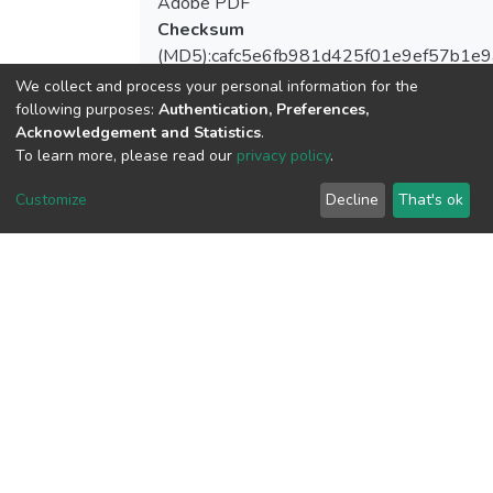
Adobe PDF
Checksum
(MD5):cafc5e6fb981d425f01e9ef57b1e9
We collect and process your personal information for the
following purposes:
Authentication, Preferences,
Acknowledgement and Statistics
.
To learn more, please read our
privacy policy
.
View metrics
Customize
Decline
That's ok
Download metrics
Google Scholar