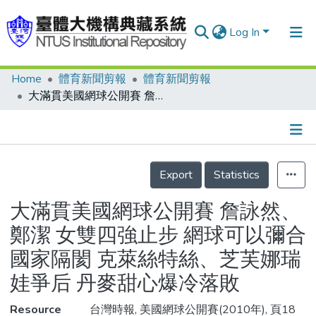
Log In
Home
體育新聞剪報
體育新聞剪報
Communities & Collections
大滿貫美國網球公開賽 詹詠然、鄭潔 女雙四強止步 網球可以彌合國家隔閡 克萊絲特絲、芝芙娜瑞娃爭后 丹麥甜心爆冷落敗
Research Outputs
Fundings & Projects
Details
People
Export
Statistics
Organizations
大滿貫美國網球公開賽 詹詠然、
Statistics
鄭潔 女雙四強止步 網球可以彌合
國家隔閡 克萊絲特絲、芝芙娜瑞
娃爭后 丹麥甜心爆冷落敗
Resource
台灣時報, 美國網球公開賽(2010年), 頁18