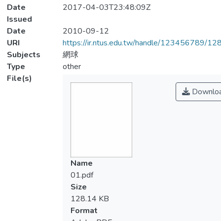
Date
2017-04-03T23:48:09Z
Issued
Date
2010-09-12
URI
https://ir.ntus.edu.tw/handle/123456789/1
Subjects
網球
Type
other
File(s)
Downlo
Name
01.pdf
Size
128.14 KB
Format