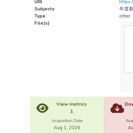
URI
https:
Subjects
年度新
Type
other
File(s)
View metrics
Dow
1
Acquisition Date
Acq
Aug 1, 2026
Au