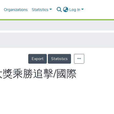
Organizations
Statistics
Log In
Export
Statistics
大獎乘勝追擊/國際