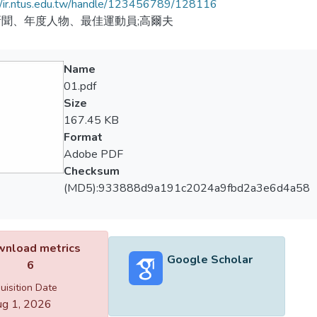
//ir.ntus.edu.tw/handle/123456789/128116
聞、年度人物、最佳運動員;高爾夫
Name
01.pdf
Size
167.45 KB
Format
Adobe PDF
Checksum
(MD5):933888d9a191c2024a9fbd2a3e6d4a58
nload metrics
Google Scholar
6
uisition Date
g 1, 2026