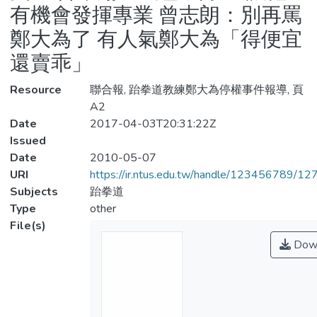
有機會發揮專業 曾志朗：別再罵
鄭大為了 有人氣鄭大為「得便宜
還賣乖」
Resource
聯合報, 跆拳道教練鄭大為停權事件報導, 頁
A2
Date
2017-04-03T20:31:22Z
Issued
Date
2010-05-07
URI
https://ir.ntus.edu.tw/handle/123456789/1
Subjects
跆拳道
Type
other
File(s)
Dow