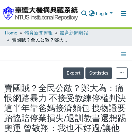
Log In
Home
體育新聞剪報
體育新聞剪報
Communities & Collections
賣國賊？全民公敵？鄭大為：痛恨網路暴力 不接受教練停權判決 這半年靠爸媽接濟麵包 搜物證要跆協賠停業損失/退訓教書還想踢奧運 曾敬翔：我也不好過/讓他有機會發揮專業 曾志朗：別再罵鄭大為了 有人氣鄭大為「得便宜還賣乖」
Research Outputs
Fundings & Projects
Details
People
Export
Statistics
Organizations
賣國賊？全民公敵？鄭大為：痛
Statistics
恨網路暴力 不接受教練停權判決
這半年靠爸媽接濟麵包 搜物證要
跆協賠停業損失/退訓教書還想踢
奧運 曾敬翔：我也不好過/讓他