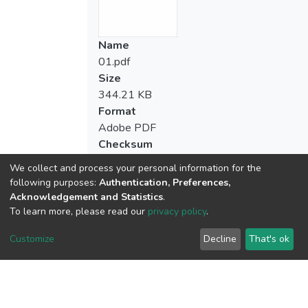
Name
01.pdf
Size
344.21 KB
Format
Adobe PDF
Checksum
(MD5):9d6948db58d170805da748b90e
We collect and process your personal information for the
following purposes:
Authentication, Preferences,
Acknowledgement and Statistics
.
To learn more, please read our
privacy policy
.
View metrics
2
Customize
Decline
That's ok
Acquisition Date
Aug 1, 2026