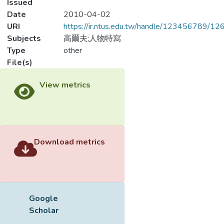
Issued
Date
2010-04-02
URI
https://ir.ntus.edu.tw/handle/123456789/1
Subjects
高爾夫;人物特寫
Type
other
File(s)
View metrics
Download metrics
Google
Scholar