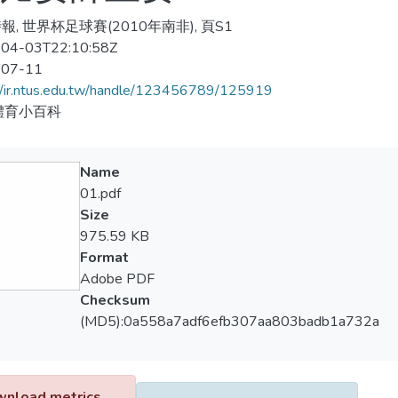
報, 世界杯足球賽(2010年南非), 頁S1
04-03T22:10:58Z
-07-11
//ir.ntus.edu.tw/handle/123456789/125919
體育小百科
Name
01.pdf
Size
975.59 KB
Format
Adobe PDF
Checksum
(MD5):0a558a7adf6efb307aa803badb1a732a
nload metrics