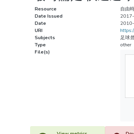
Resource
自由時
Date Issued
2017-
Date
2010
URI
https:
Subjects
足球;
Type
other
File(s)
View metrics
Dow