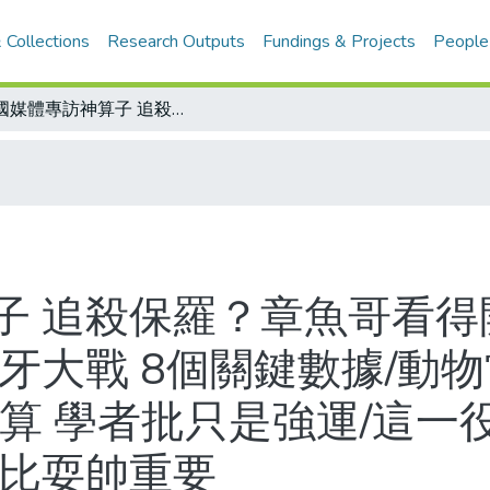
 Collections
Research Outputs
Fundings & Projects
People
德國媒體專訪神算子 追殺保羅？章魚哥看得開/納達爾小貝 力挺西班牙 荷蘭與西班牙大戰 8個關鍵數據/動物當家 荷蘭與西班牙各有擁護者/動物神算 學者批只是強運/這一役 勾勾火併三條線/發哥論足 快速進球比耍帥重要
子 追殺保羅？章魚哥看得開
牙大戰 8個關鍵數據/動
算 學者批只是強運/這一役
球比耍帥重要