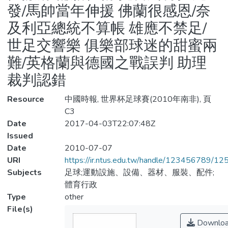
發/馬帥當年伸援 佛蘭很感恩/奈
及利亞總統不算帳 雄應不禁足/
世足交響樂 俱樂部球迷的甜蜜兩
難/英格蘭與德國之戰誤判 助理
裁判認錯
Resource
中國時報, 世界杯足球賽(2010年南非), 頁
C3
Date
2017-04-03T22:07:48Z
Issued
Date
2010-07-07
URI
https://ir.ntus.edu.tw/handle/123456789/1
Subjects
足球;運動設施、設備、器材、服裝、配件;
體育行政
Type
other
File(s)
Downlo