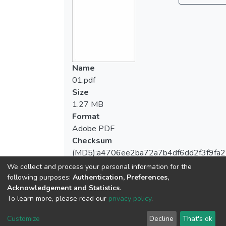
Name
01.pdf
Size
1.27 MB
Format
Adobe PDF
Checksum
(MD5):a4706ee2ba72a7b4df6dd2f3f9fa2
We collect and process your personal information for the
following purposes:
Authentication, Preferences,
Acknowledgement and Statistics
.
View metrics
To learn more, please read our
privacy policy
.
1
Customize
Decline
That's ok
Acquisition Date