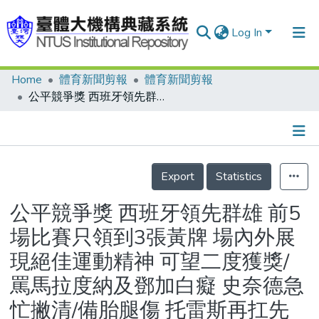
Log In
Home
體育新聞剪報
體育新聞剪報
Communities & Collections
公平競爭獎 西班牙領先群雄 前5場比賽只領到3張黃牌 場內外展現絕佳運動精神 可望二度獲獎/罵馬拉度納及鄧加白癡 史奈德急忙撇清/備胎腿傷 托雷斯再扛先發/馬帥當年伸援 佛蘭很感恩/奈及利亞總統不算帳 雄應不禁足/世足交響樂 俱樂部球迷的甜蜜兩難/英格蘭與德國之戰誤判 助理裁判認錯
Research Outputs
Fundings & Projects
Details
People
Export
Statistics
Organizations
公平競爭獎 西班牙領先群雄 前5
Statistics
場比賽只領到3張黃牌 場內外展
現絕佳運動精神 可望二度獲獎/
罵馬拉度納及鄧加白癡 史奈德急
忙撇清/備胎腿傷 托雷斯再扛先