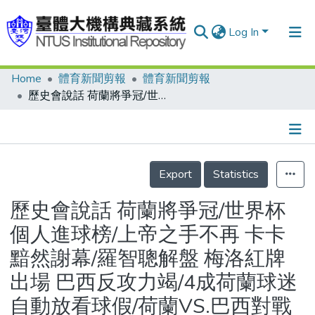
Log In
Home
體育新聞剪報
體育新聞剪報
Communities & Collections
歷史會說話 荷蘭將爭冠/世界杯個人進球榜/上帝之手不再 卡卡黯然謝幕/羅智聰解盤 梅洛紅牌出場 巴西反攻力竭/4成荷蘭球迷 自動放看球假/荷蘭VS.巴西對戰攻守表
Research Outputs
Fundings & Projects
Details
People
Export
Statistics
Organizations
歷史會說話 荷蘭將爭冠/世界杯
Statistics
個人進球榜/上帝之手不再 卡卡
黯然謝幕/羅智聰解盤 梅洛紅牌
出場 巴西反攻力竭/4成荷蘭球迷
自動放看球假/荷蘭VS.巴西對戰