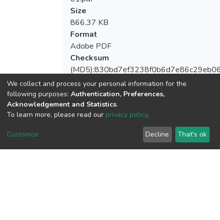
Size
866.37 KB
Format
Adobe PDF
Checksum
(MD5):830bd7ef3238f0b6d7e86c29eb0
We collect and process your personal information for the
following purposes:
Authentication, Preferences,
Acknowledgement and Statistics
.
To learn more, please read our
privacy policy
.
View metrics
Customize
Decline
That's ok
Download metrics