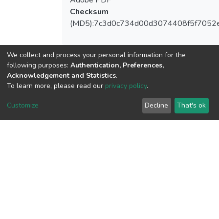
Adobe PDF
Checksum
(MD5):7c3d0c734d00d3074408f5f7052
We collect and process your personal information for the
following purposes:
Authentication, Preferences,
View metrics
Acknowledgement and Statistics
.
To learn more, please read our
privacy policy
.
Customize
Decline
That's ok
Download metrics
Google Scholar