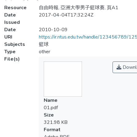
Resource
自由時報, 亞洲大學男子籃球賽, 頁A1
Date
2017-04-04T17:32:24Z
Issued
Date
2010-10-09
URI
https://ir.ntus.edu.tw/handle/123456789/1
Subjects
籃球
Type
other
File(s)
Downl
Name
01.pdf
Size
321.98 KB
Format