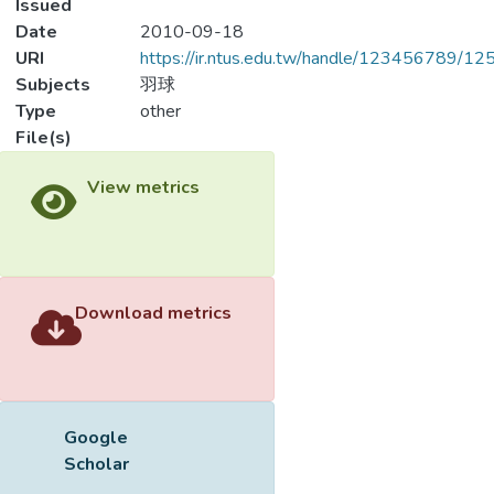
Issued
Date
2010-09-18
URI
https://ir.ntus.edu.tw/handle/123456789/1
Subjects
羽球
Type
other
File(s)
Loading...
Name
01.pdf
Loading...
Size
134.49 KB
Format
Adobe PDF