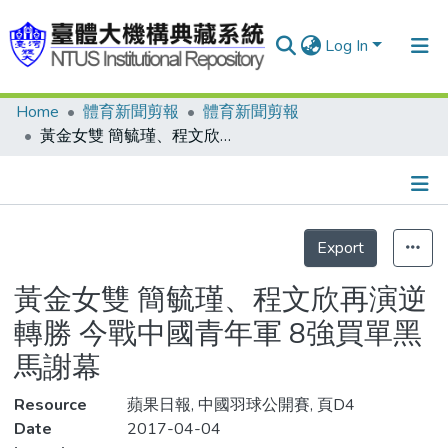
Log In
Home
體育新聞剪報
體育新聞剪報
Communities & Collections
黃金女雙 簡毓瑾、程文欣再演逆轉勝 今戰中國青年軍 8強買單黑馬謝幕
Research Outputs
Fundings & Projects
Details
People
Export
Organizations
黃金女雙 簡毓瑾、程文欣再演逆
Statistics
轉勝 今戰中國青年軍 8強買單黑
馬謝幕
Resource
蘋果日報, 中國羽球公開賽, 頁D4
Date
2017-04-04