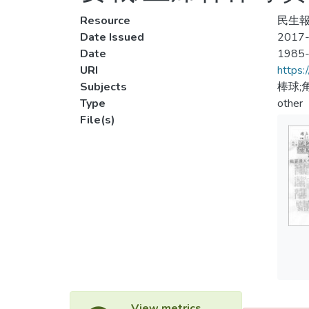
Resource
民生報
Date Issued
2017-
Date
1985
URI
https:
Subjects
棒球;
Type
other
File(s)
View metrics