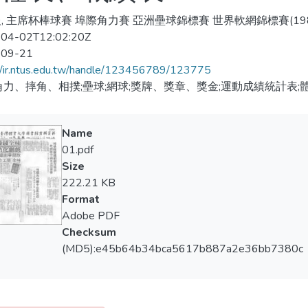
, 主席杯棒球賽 埠際角力賽 亞洲壘球錦標賽 世界軟網錦標賽(1985
04-02T12:02:20Z
-09-21
//ir.ntus.edu.tw/handle/123456789/123775
角力、摔角、相撲;壘球;網球;獎牌、獎章、獎金;運動成績統計表
Name
01.pdf
Size
222.21 KB
Format
Adobe PDF
Checksum
(MD5):e45b64b34bca5617b887a2e36bb7380c