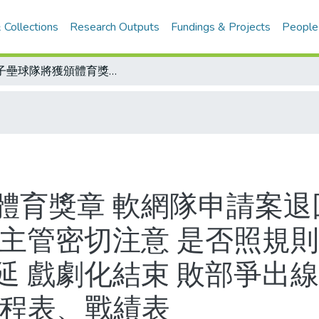
 Collections
Research Outputs
Fundings & Projects
People
男子壘球隊將獲頒體育獎章 軟網隊申請案退回重審/埠際角力賽今在高市出招 體育主管密切注意 是否照規則來/主席杯棒球賽 味全鬥陸光一延再延 戲劇化結束 敗部爭出線 味全、榮工今天還要戰/主席杯棒球賽程表、戰績表
體育獎章 軟網隊申請案退
育主管密切注意 是否照規則
延 戲劇化結束 敗部爭出線
賽程表、戰績表