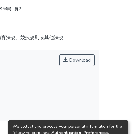
年), 頁2
;體育法規、競技規則或其他法規
Download
We collect and process your personal information for the
following purposes:
Authentication, Preferences,