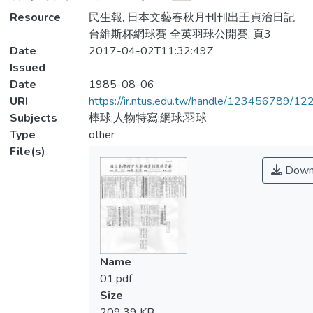
Resource
民生報, 日本文藝春秋月刊刊出王貞治日記
台維斯杯網球賽 全英羽球公開賽, 頁3
Date
2017-04-02T11:32:49Z
Issued
Date
1985-08-06
URI
https://ir.ntus.edu.tw/handle/123456789/1
Subjects
棒球;人物特寫;網球;羽球
Type
other
File(s)
Down
Name
01.pdf
Size
209.39 KB