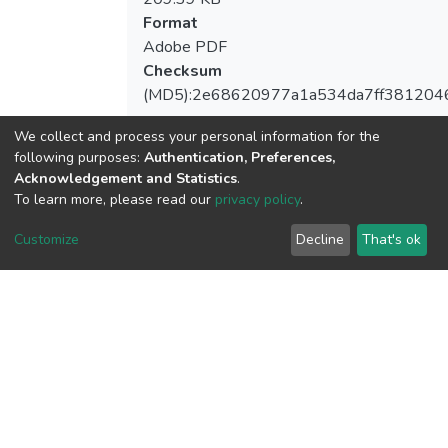
Format
Adobe PDF
Checksum
(MD5):2e68620977a1a534da7ff381204
We collect and process your personal information for the
following purposes:
Authentication, Preferences,
View metrics
Acknowledgement and Statistics
.
To learn more, please read our
privacy policy
.
1
Acquisition Date
Customize
Decline
That's ok
Aug 8, 2026
Download metrics
10
Acquisition Date
Aug 8, 2026
Google Scholar