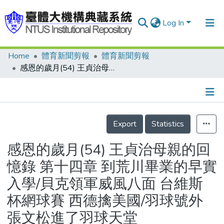
Log In
Home
體育新聞剪報
體育新聞剪報
Communities & Collections
感恩的歲月(54) 王貞治母親的回憶錄 第十四章 到荒川畢業的早實入學/貝克領軍威風八面 台維斯杯網球賽 西德擒美國/羽球號外 張文松進了羽球天堂
Research Outputs
Fundings & Projects
Details
People
Export
Statistics
Organizations
感恩的歲月(54) 王貞治母親的回
Statistics
憶錄 第十四章 到荒川畢業的早實
入學/貝克領軍威風八面 台維斯
杯網球賽 西德擒美國/羽球號外
張文松進了羽球天堂