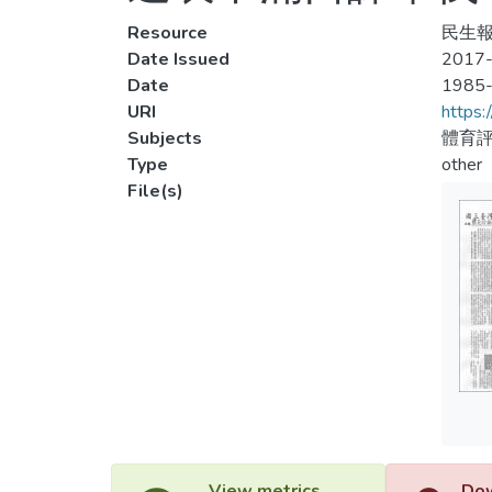
Resource
民生報
Date Issued
2017-
Date
1985
URI
https:
Subjects
體育評
Type
other
File(s)
View metrics
Dow