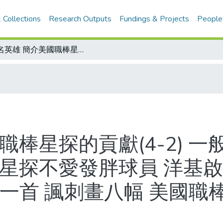
 Collections
Research Outputs
Fundings & Projects
People
無名英雄 簡介美國職棒星探的貢獻(4-2) 一般投手往往大器晚成 左右開弓一等能手 星探不愛發胖球員 洋基啟用狄馬吉歐 小腿球員左游擊手/打油詩一首 諷刺畫八幅 美國職棒罷工風潮不歇 球迷表不滿口誅筆伐
職棒星探的貢獻(4-2) 
 星探不愛發胖球員 洋基啟
一首 諷刺畫八幅 美國職