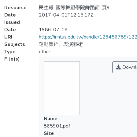
Resource
民生報, 國際舞蹈學院舞蹈節, 頁9
Date
2017-04-01T12:15:17Z
Issued
Date
1986-07-18
URI
https://ir.ntus.edu.tw/handle/123456789/1
Subjects
運動舞蹈、表演藝術
Type
other
File(s)
Downl
Name
865901.pdf
Size