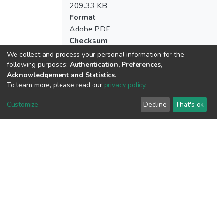
209.33 KB
Format
Adobe PDF
Checksum
(MD5):a58c77c351dcd4748b877cdfa83
We collect and process your personal information for the
following purposes:
Authentication, Preferences,
Acknowledgement and Statistics
.
To learn more, please read our
privacy policy
.
View metrics
Customize
Decline
That's ok
Download metrics
Google Scholar