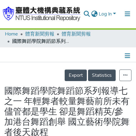
Log In
Home
體育新聞剪報
體育新聞剪報
Communities & Collections
國際舞蹈學院舞蹈節系列報導七之一 年輕舞者較量舞藝前所未有 儘管都是學生 卻是舞蹈精英/參加港台舞蹈創舉 國立藝術學院舞者後天啟程
Research Outputs
Fundings & Projects
Details
People
Export
Statistics
Organizations
國際舞蹈學院舞蹈節系列報導七
Statistics
之一 年輕舞者較量舞藝前所未有
儘管都是學生 卻是舞蹈精英/參
加港台舞蹈創舉 國立藝術學院舞
者後天啟程