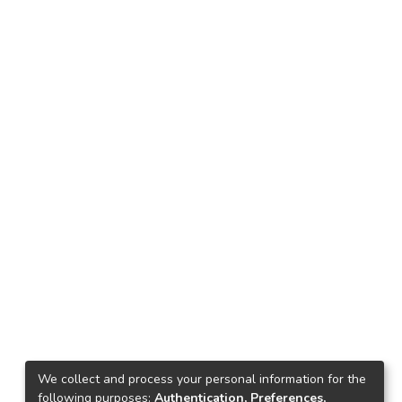
We collect and process your personal information for the
following purposes:
Authentication, Preferences,