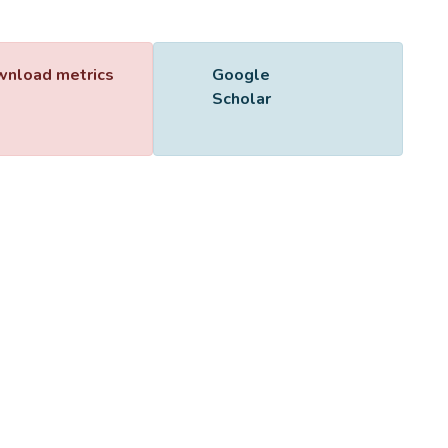
Name
989601.pdf
Size
158.88 KB
Format
Adobe PDF
Checksum
(MD5):47b2043edf9398c65da34eff80ecbcae
ing...
ing...
nload metrics
Google
Scholar