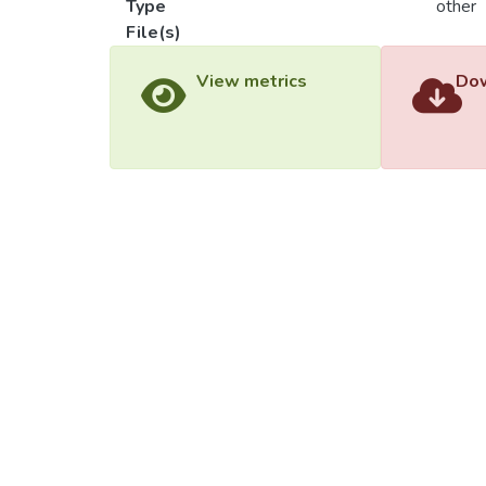
Type
other
File(s)
Load
Load
View metrics
Dow