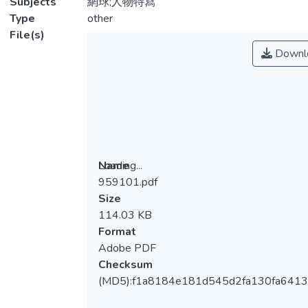
Subjects
網球;人物特寫
Type
other
File(s)
Downl
Loading...
Name
959101.pdf
Loading...
Size
114.03 KB
Format
Adobe PDF
Checksum
(MD5):f1a8184e181d545d2fa130fa641