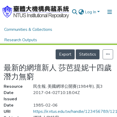
Log In
Home
體育新聞剪報
體育新聞剪報
Communities & Collections
最新的網壇新人 莎芭提妮十四歲潛力無窮
Research Outputs
Details
Fundings & Projects
Export
Statistics
People
最新的網壇新人 莎芭提妮十四歲
Organizations
潛力無窮
Statistics
Resource
民生報, 美國網球公開賽(1984年), 頁3
Date
2017-04-02T10:18:04Z
Issued
Date
1985-02-06
URI
https://ir.ntus.edu.tw/handle/123456789/1