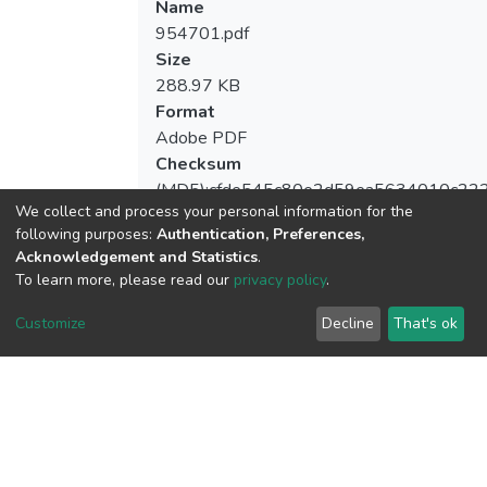
Name
954701.pdf
Size
288.97 KB
Format
Adobe PDF
Checksum
(MD5):cfde545c80e2d59ea5634010c22
We collect and process your personal information for the
following purposes:
Authentication, Preferences,
Acknowledgement and Statistics
.
To learn more, please read our
privacy policy
.
View metrics
1
Customize
Decline
That's ok
Acquisition Date
Aug 8, 2026
Download metrics
7
Acquisition Date