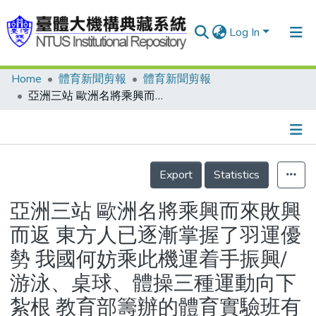
Log In
Home
體育新聞剪報
體育新聞剪報
Communities & Collections
亞洲三站 歐洲名將乘興而來敗興而返 東方人已逐漸掌握了羽運優勢 我國何妨乘此機運着手振興/ 游泳、桌球、體操三種運動向下紮根 教育部籌辦的體育實驗班有了好的開始
Research Outputs
Fundings & Projects
Details
People
Export
Statistics
Organizations
亞洲三站 歐洲名將乘興而來敗興
Statistics
而返 東方人已逐漸掌握了羽運優
勢 我國何妨乘此機運着手振興/
游泳、桌球、體操三種運動向下
紮根 教育部籌辦的體育實驗班有