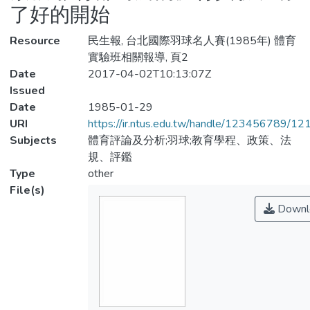
了好的開始
Resource
民生報, 台北國際羽球名人賽(1985年) 體育
實驗班相關報導, 頁2
Date
2017-04-02T10:13:07Z
Issued
Date
1985-01-29
URI
https://ir.ntus.edu.tw/handle/123456789/1
Subjects
體育評論及分析;羽球;教育學程、政策、法
規、評鑑
Type
other
File(s)
Downl