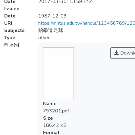
Date
2017-03-30T13:59:14Z
Issued
Date
1987-12-03
URI
https://ir.ntus.edu.tw/handle/123456789/1
Subjects
跆拳道;足球
Type
other
File(s)
Downl
Name
793201.pdf
Size
186.42 KB
Format