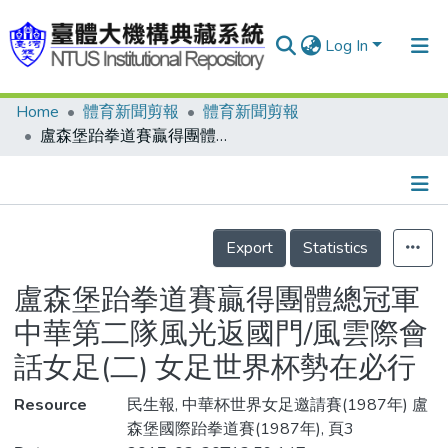
Log In
Home
體育新聞剪報
體育新聞剪報
Communities & Collections
盧森堡跆拳道賽贏得團體總冠軍 中華第二隊風光返國門/風雲際會話女足(二) 女足世界杯勢在必行
Research Outputs
Fundings & Projects
Details
People
Export
Statistics
Organizations
盧森堡跆拳道賽贏得團體總冠軍
Statistics
中華第二隊風光返國門/風雲際會
話女足(二) 女足世界杯勢在必行
Resource
民生報, 中華杯世界女足邀請賽(1987年) 盧
森堡國際跆拳道賽(1987年), 頁3