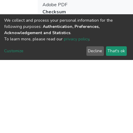
Adobe PDF
Checksum
(MD5):ac754357b199eaca310ffe65e117
We collect and process your personal information for the
following purposes:
Authentication, Preferences,
Acknowledgement and Statistics
.
To learn more, please read our
privacy policy
.
View metrics
Customize
Decline
That's ok
Download metrics
Google Scholar