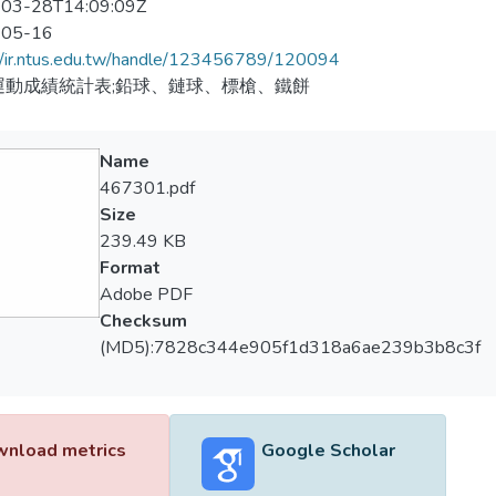
03-28T14:09:09Z
-05-16
//ir.ntus.edu.tw/handle/123456789/120094
運動成績統計表;鉛球、鏈球、標槍、鐵餅
Name
467301.pdf
Size
239.49 KB
Format
Adobe PDF
Checksum
(MD5):7828c344e905f1d318a6ae239b3b8c3f
nload metrics
Google Scholar