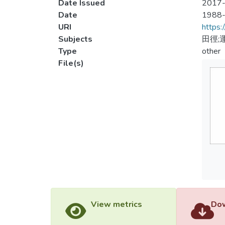
Date Issued
2017-
Date
1988
URI
https:
Subjects
田徑;
Type
other
File(s)
View metrics
Dow