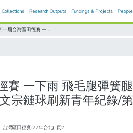
 Collections
Research Outputs
Fundings & Projects
People
第四十屆台灣區田徑賽 一下雨 飛毛腿彈簧腿都沒輒 古金水還是沒搭上奧運列車 方文宗鏈球刷新青年紀錄/第四十屆台灣區田徑賽決賽成績表
徑賽 一下雨 飛毛腿彈簧腿
方文宗鏈球刷新青年紀錄/
, 台灣區田徑賽(77年台北), 頁2