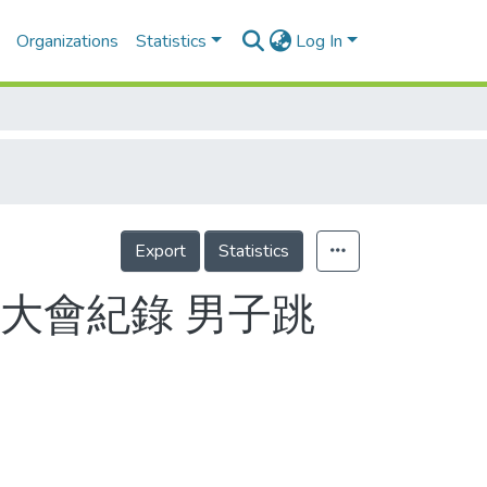
Organizations
Statistics
Log In
Export
Statistics
大會紀錄 男子跳