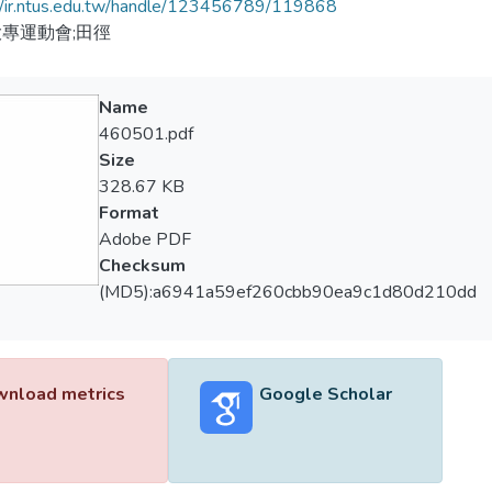
//ir.ntus.edu.tw/handle/123456789/119868
專運動會;田徑
Name
460501.pdf
Size
328.67 KB
Format
Adobe PDF
Checksum
(MD5):a6941a59ef260cbb90ea9c1d80d210dd
nload metrics
Google Scholar