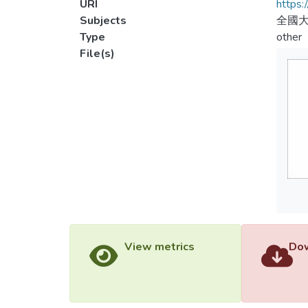
URI
https:
Subjects
全國大
Type
other
File(s)
View metrics
Dow