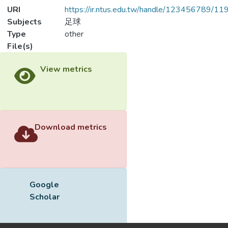
URI
https://ir.ntus.edu.tw/handle/123456789/1
Subjects
足球
Type
other
File(s)
View metrics
Download metrics
Google
Scholar