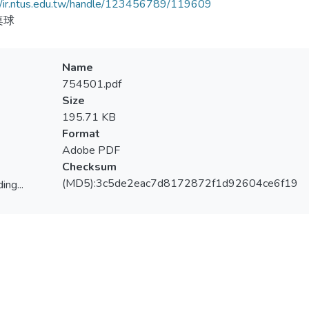
//ir.ntus.edu.tw/handle/123456789/119609
桌球
Name
754501.pdf
Size
195.71 KB
Format
Adobe PDF
Checksum
(MD5):3c5de2eac7d8172872f1d92604ce6f19
ing...
ing...