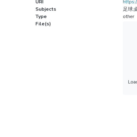
URI
https:
Subjects
足球;
Type
other
File(s)
Load
Load