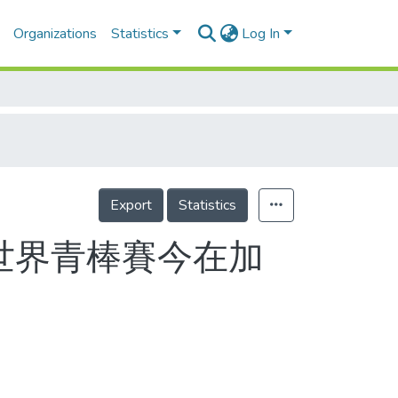
Organizations
Statistics
Log In
Export
Statistics
年世界青棒賽今在加