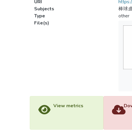
URI
https:
Subjects
棒球;
Type
other
File(s)
View metrics
Dow