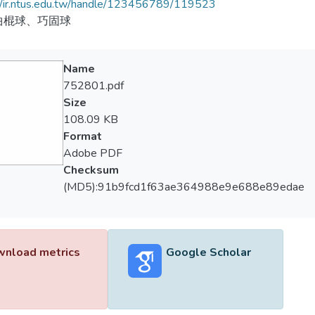
//ir.ntus.edu.tw/handle/123456789/119523
曲棍球、巧固球
Name
752801.pdf
Size
108.09 KB
Format
Adobe PDF
Checksum
(MD5):91b9fcd1f63ae364988e9e688e89edae
nload metrics
Google Scholar