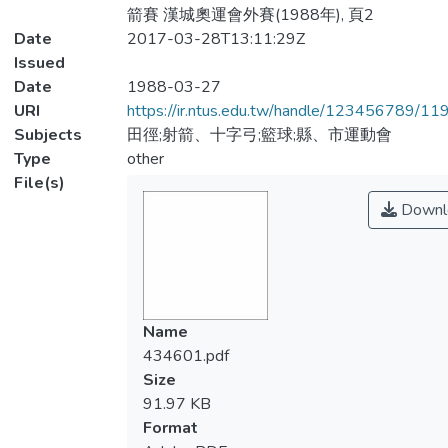
箭賽 漢城奧運會外賽(1988年), 頁2
Date
2017-03-28T13:11:29Z
Issued
Date
1988-03-27
URI
https://ir.ntus.edu.tw/handle/123456789/1
Subjects
田徑;射箭、十字弓;籃球;縣、市運動會
Type
other
File(s)
Downl
Name
434601.pdf
Size
91.97 KB
Format