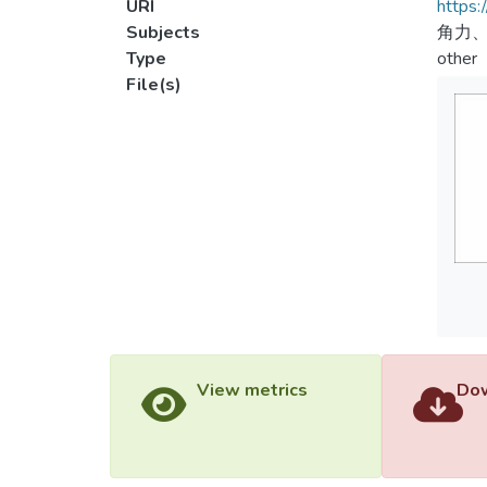
URI
https:
Subjects
角力、
Type
other
File(s)
View metrics
Dow