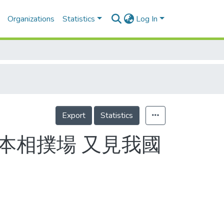
Organizations
Statistics
Log In
Export
Statistics
日本相撲場 又見我國