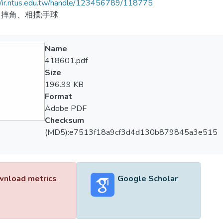
//ir.ntus.edu.tw/handle/123456789/118775
摔角、相撲;手球
Name
418601.pdf
Size
196.99 KB
Format
Adobe PDF
Checksum
(MD5):e7513f18a9cf3d4d130b879845a3e515
nload metrics
Google Scholar