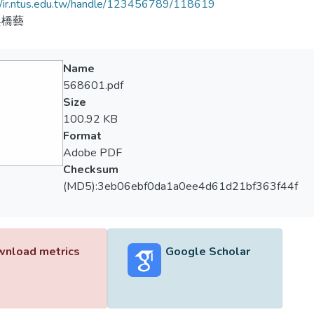
//ir.ntus.edu.tw/handle/123456789/118619
與橋藝
Name
568601.pdf
Size
100.92 KB
Format
Adobe PDF
Checksum
(MD5):3eb06ebf0da1a0ee4d61d21bf363f44f
nload metrics
Google Scholar