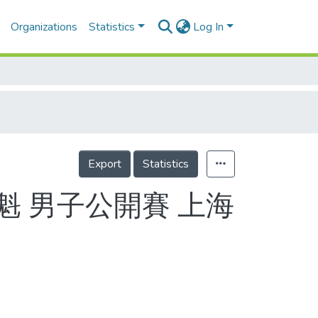
Organizations
Statistics
Log In
Export
Statistics
魁 男子公開賽 上海