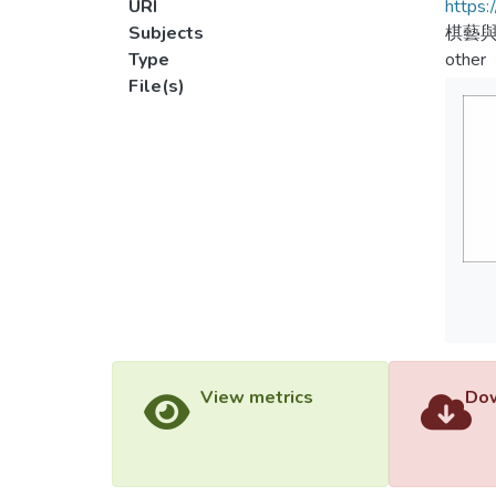
URI
https:
Subjects
棋藝
Type
other
File(s)
View metrics
Dow