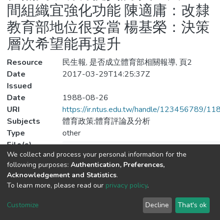
間組織宜強化功能 陳適庸：改隸
教育部地位很妥當 楊基榮：決策
層次希望能再提升
Resource
民生報, 是否成立體育部相關報導, 頁2
Date
2017-03-29T14:25:37Z
Issued
Date
1988-08-26
URI
https://ir.ntus.edu.tw/handle/123456789/1
Subjects
體育政策;體育評論及分析
Type
other
File(s)
We collect and process your personal information for the
Downlo
following purposes:
Authentication, Preferences,
Acknowledgement and Statistics
.
To learn more, please read our
privacy policy
.
Customize
Decline
That's ok