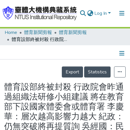
Log In
Home
體育新聞剪報
體育新聞剪報
Communities & Collections
體育設部終被封殺 行政院會昨通過組織法研修小組建議 將在教育部下設國家體委會或體育署 李慶華：層次越高影響力越大 紀政：仍無突破將再提質詢 吳經國：民間組織宜強化功能 陳適庸：改隸教育部地位很妥當 楊基榮：決策層次希望能再提升
Research Outputs
Fundings & Projects
Details
People
Export
Statistics
Organizations
體育設部終被封殺 行政院會昨通
Statistics
過組織法研修小組建議 將在教育
部下設國家體委會或體育署 李慶
華：層次越高影響力越大 紀政：
仍無突破將再提質詢 吳經國：民