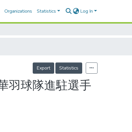
Organizations
Statistics
Log In
Export
Statistics
中華羽球隊進駐選手