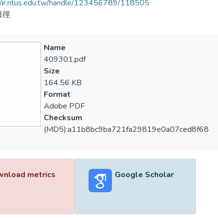
//ir.ntus.edu.tw/handle/123456789/118505
田徑
Name
409301.pdf
Size
164.56 KB
Format
Adobe PDF
Checksum
(MD5):a11b8bc9ba721fa29819e0a07ced8f68
nload metrics
Google Scholar