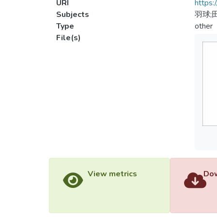
URI
https:
Subjects
羽球;
Type
other
File(s)
View metrics
Dow