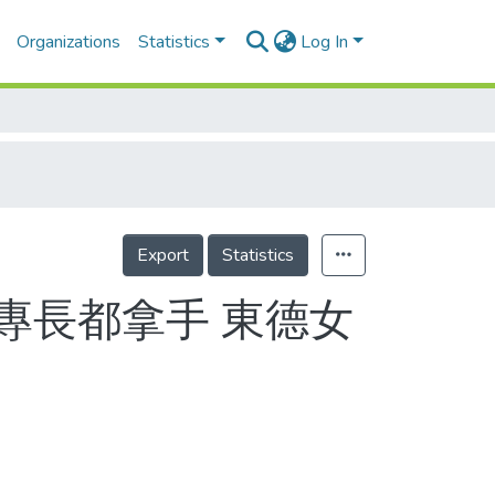
Organizations
Statistics
Log In
Export
Statistics
專長都拿手 東德女