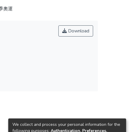
季奧運
Download
We collect and process your personal information for the
following purposes:
Authentication, Preferences,