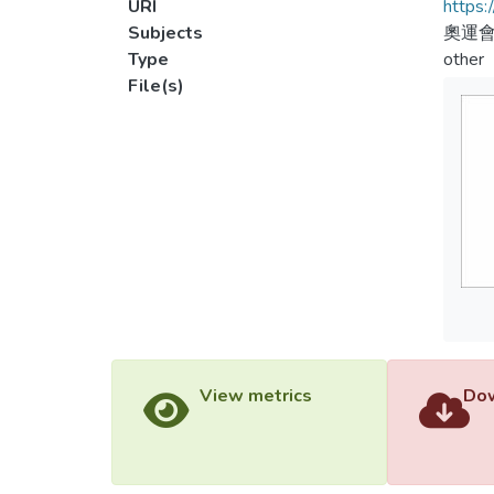
URI
https:
Subjects
奧運會
Type
other
File(s)
View metrics
Dow