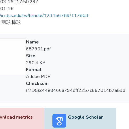
03-29T17:50:29Z
-01-26
//ir.ntus.edu.tw/handle/123456789/117803
;羽球;棒球
Name
687901.pdf
Size
290.4 KB
Format
Adobe PDF
Checksum
(MD5):c44e8466a794dff2257c667014b7a89d
nload metrics
Google Scholar