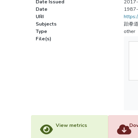
Date Issued
2017-
Date
1987
URI
https:
Subjects
跆拳道
Type
other
File(s)
View metrics
Dow