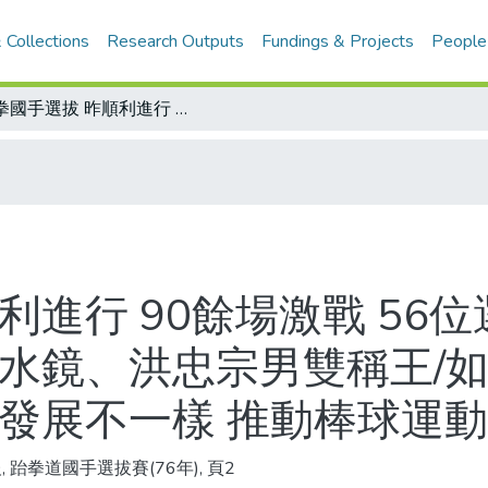
 Collections
Research Outputs
Fundings & Projects
People
跆拳國手選拔 昨順利進行 90餘場激戰 56位選手脫穎而出/日本羽球公開賽落幕 林水鏡、洪忠宗男雙稱王/如何使少棒更美好3 同是「重點」學校 發展不一樣 推動棒球運動 要錢更要有教練
利進行 90餘場激戰 56
林水鏡、洪忠宗男雙稱王/
 發展不一樣 推動棒球運動
, 跆拳道國手選拔賽(76年), 頁2